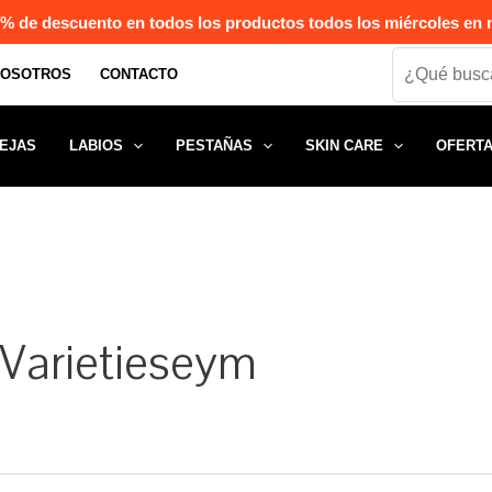
% de descuento en todos los productos todos los miércoles en n
Search
NOSOTROS
CONTACTO
EJAS
LABIOS
PESTAÑAS
SKIN CARE
OFERT
:Varietieseym