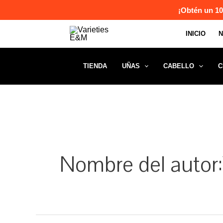
Ir
¡Obtén un 10
al
INICIO
contenido
TIENDA
UÑAS
CABELLO
C
Nombre del autor