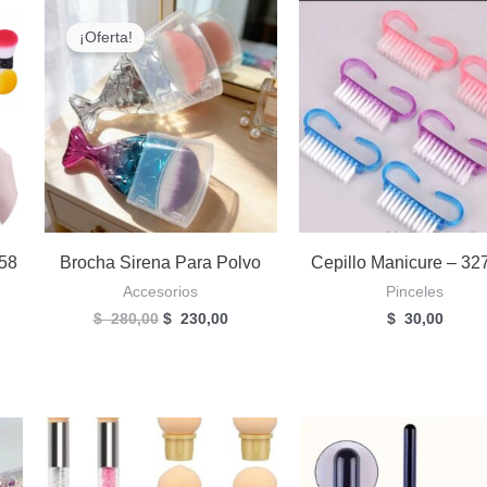
¡Oferta!
058
Brocha Sirena Para Polvo
Cepillo Manicure – 32
Accesorios
Pinceles
El
El
$
280,00
$
230,00
$
30,00
precio
precio
original
actual
era:
es:
$
$
280,00.
230,00.