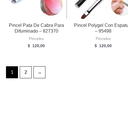
Pincel Pata De Cabra Para
Pincel Polygel Con Espat
Difuminado – 827370
– 95498
Pinceles
Pinceles
$
120,00
$
120,00
1
2
→