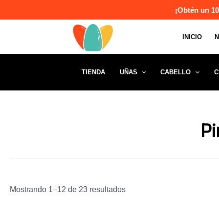
Ir
¡Obtén un 10
al
contenido
INICIO
TIENDA
UÑAS
CABELLO
C
Pi
Mostrando 1–12 de 23 resultados