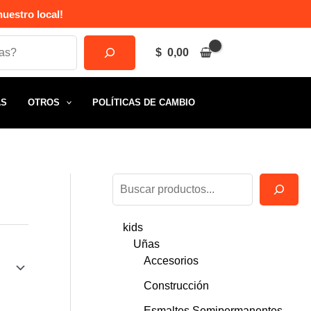
uestro local!
$
0,00
AS
OTROS
POLÍTICAS DE CAMBIO
B
u
kids
s
Uñas
c
Accesorios
a
Construcción
r
Esmaltes Semipermanentes