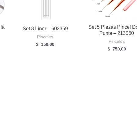
ula
Set 5 Píezas Pincel D
Set 3 Liner – 602359
Punta – 213060
Pinceles
Pinceles
$
150,00
$
750,00