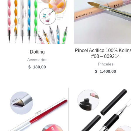
Pincel Acrilico 100% Kolin
Dotting
#08 – 809214
Accesorios
Pinceles
$
180,00
$
1.400,00