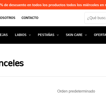
% de descuento en todos los productos todos los miércoles en n
Search
NOSOTROS
CONTACTO
EJAS
LABIOS
PESTAÑAS
SKIN CARE
OFERT
nceles