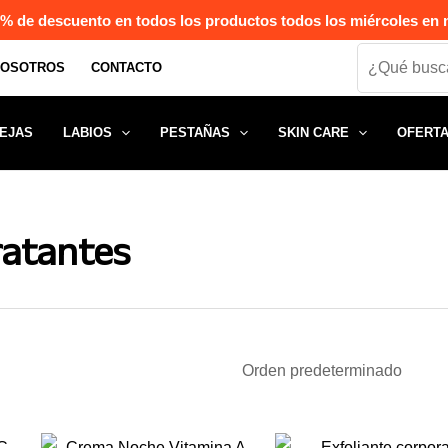
% de descuento en todos los productos todos los miércoles en n
Search
NOSOTROS
CONTACTO
EJAS
LABIOS
PESTAÑAS
SKIN CARE
OFERT
ratantes