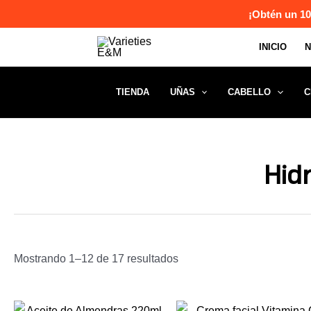
Ir
¡Obtén un 10
al
INICIO
contenido
TIENDA
UÑAS
CABELLO
C
Hid
Mostrando 1–12 de 17 resultados