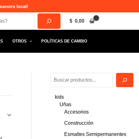
uestro local!
$
0,00
AS
OTROS
POLÍTICAS DE CAMBIO
B
u
kids
s
Uñas
c
Accesorios
a
Construcción
r
Esmaltes Semipermanentes