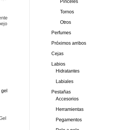
Pinceles
Tornos
ente
Otros
pejo
Perfumes
Próximos arribos
Cejas
Labios
Hidratantes
Labiales
Pestañas
Accesorios
Herramientas
 Gel
Pegamentos