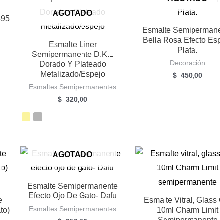
AGOTADO
395
Esmalte Semiperman
Bella Rosa Efecto Es
Esmalte Liner
Plata.
Semipermanente D.K.L
Decoración
Dorado Y Plateado
Metalizado/espejo
$
450,00
Esmaltes Semipermanentes
$
320,00
AGOTADO
Esmalte Semipermanente
Efecto Ojo De Gato- Dafu
e
Esmalte Vitral, Glass
Esmaltes Semipermanentes
to)
10ml Charm Limit
Semipermanente