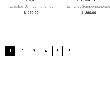
Esmaltes Semipermanentes
Esmaltes Semipermanente
$
290,00
$
290,00
1
2
3
4
5
6
→