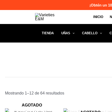
Ir
¡Obtén un 10
al
INICIO
contenido
TIENDA
UÑAS
CABELLO
C
Mostrando 1–12 de 64 resultados
AGOTADO