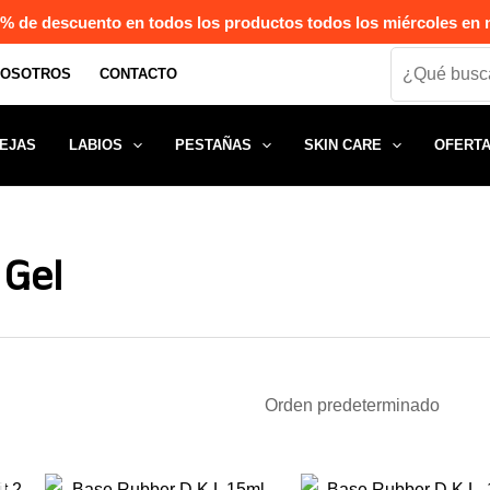
% de descuento en todos los productos todos los miércoles en n
Search
NOSOTROS
CONTACTO
EJAS
LABIOS
PESTAÑAS
SKIN CARE
OFERT
Gel