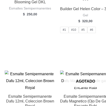
Blooming Gel DKL
Esmaltes Semipermanentes
Builder Gel Helen Color – 
$
250,00
Gel
$
320,00
#1
#10
#5
#6
AGOTADO
Esmalte Semipermanente
Esmalte Semipermanent
Dafu 12ml, Coleccion Brown
Dafu Magnetico (ojo De Ga
Royal
Encanto Rubi