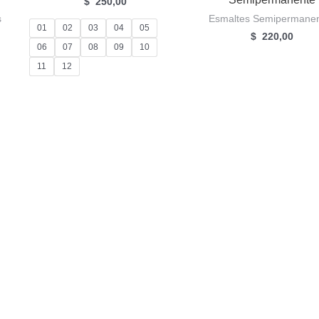
$
250,00
s
Esmaltes Semipermane
01
02
03
04
05
$
220,00
06
07
08
09
10
11
12