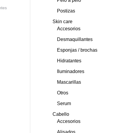
Pelo a pelo
ntes
Postizas
Skin care
Accesorios
Desmaquillantes
Esponjas / brochas
Hidratantes
Iluminadores
Mascarillas
Otros
Serum
Cabello
Accesorios
Alisados