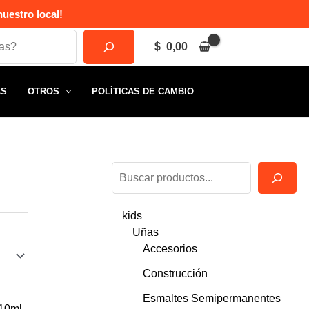
uestro local!
$
0,00
AS
OTROS
POLÍTICAS DE CAMBIO
B
u
kids
s
Uñas
c
Accesorios
a
Construcción
r
Esmaltes Semipermanentes