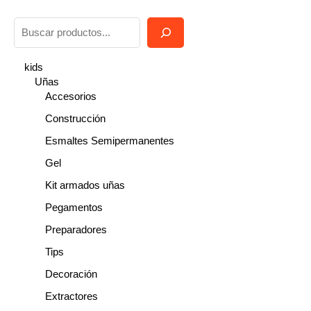
B
u
s
kids
Uñas
c
Accesorios
a
Construcción
r
Esmaltes Semipermanentes
Gel
Kit armados uñas
Pegamentos
Preparadores
Tips
Decoración
Extractores