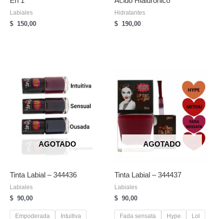
En 1
Acido Hialuronico
Labiales
Hidratantes
$
150,00
$
190,00
AGOTADO
AGOTADO
Tinta Labial – 344436
Tinta Labial – 344437
Labiales
Labiales
$
90,00
$
90,00
Empoderada
Intuitiva
Fada sensata
Hype
Lol