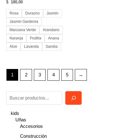
$
180,00
Rosa
Durazno
Jasmin
Jasmin Gardenia
Manzana Verde
Arandano
Naranja
Frutilla
Anana
Aloe
Lavanda
Sandia
1
2
3
4
5
→
B
u
s
kids
Uñas
c
Accesorios
a
Construcción