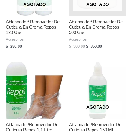
AGOTADO
AGOTADO
Ablandador/ Removedor De
Ablandador/ Removedor De
Cuticula En Crema Repos
Cuticula En Crema Repos
120 Grs
500 Grs
Accesorios
Accesorios
El
El
$
280,00
$
500,00
$
350,00
precio
precio
original
actual
era:
es:
$
$
500,00.
350,00.
AGOTADO
Ablandador/Removedor De
Ablandador/Removedor De
Cutícula Repos 1,1 Litro
Cutícula Repos 150 Ml