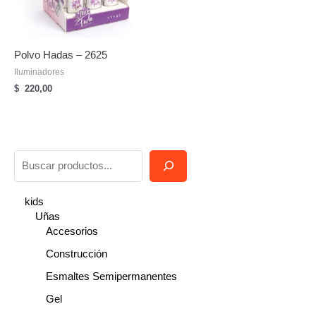
Polvo Hadas – 2625
Iluminadores
$
220,00
B
u
s
kids
Uñas
c
Accesorios
a
Construcción
r
Esmaltes Semipermanentes
Gel