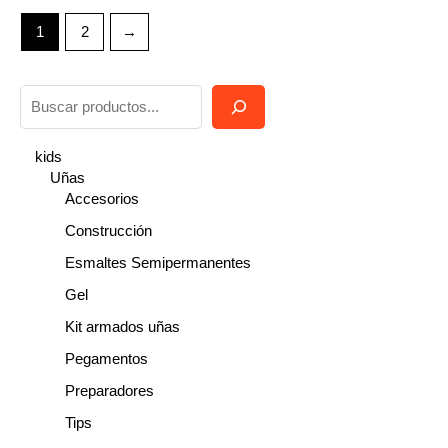
1
2
→
B
u
s
kids
Uñas
c
Accesorios
a
Construcción
r
Esmaltes Semipermanentes
Gel
Kit armados uñas
Pegamentos
Preparadores
Tips