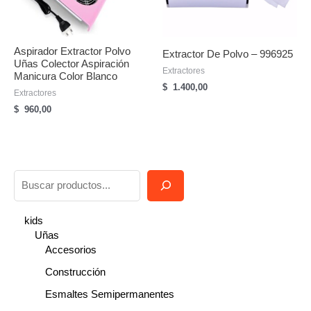
Aspirador Extractor Polvo
Extractor De Polvo – 996925
Uñas Colector Aspiración
Extractores
Manicura Color Blanco
$
1.400,00
Extractores
$
960,00
B
u
s
kids
Uñas
c
Accesorios
a
Construcción
r
Esmaltes Semipermanentes