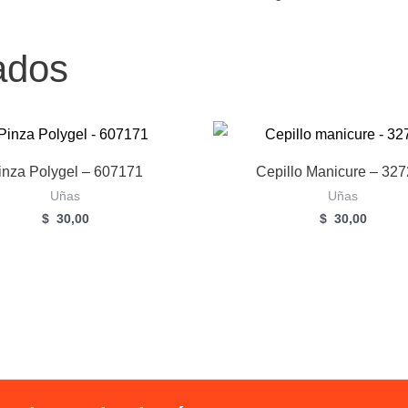
ados
inza Polygel – 607171
Cepillo Manicure – 32
Uñas
Uñas
$
30,00
$
30,00