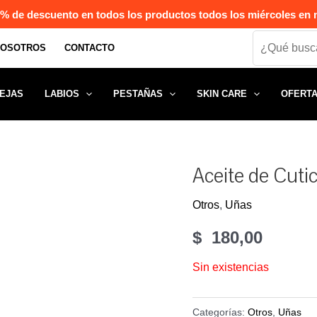
% de descuento en todos los productos todos los miércoles en n
Search
NOSOTROS
CONTACTO
EJAS
LABIOS
PESTAÑAS
SKIN CARE
OFERT
Aceite de Cutic
Otros
,
Uñas
$
180,00
Sin existencias
Categorías:
Otros
,
Uñas