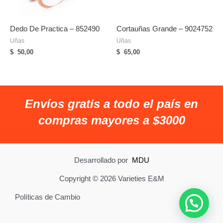
Dedo De Practica – 852490
Cortauñas Grande – 9024752
Uñas
Uñas
$
50,00
$
65,00
Envíos gratis a todo el país en
compras mayores a $3000
Desarrollado por
MDU
Copyright © 2026 Varieties E&M
Políticas de Cambio