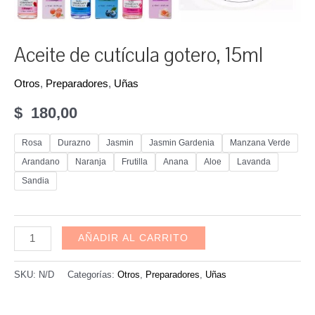
Aceite de cutícula gotero, 15ml
Otros
,
Preparadores
,
Uñas
$
180,00
Rosa
Durazno
Jasmin
Jasmin Gardenia
Manzana Verde
Arandano
Naranja
Frutilla
Anana
Aloe
Lavanda
Sandia
Aceite
AÑADIR AL CARRITO
de
cutícula
SKU:
N/D
Categorías:
Otros
,
Preparadores
,
Uñas
gotero,
15ml