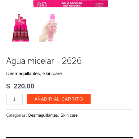
Agua micelar – 2626
Desmaquillantes
,
Skin care
$
220,00
Agua
AÑADIR AL CARRITO
micelar
-
Categorías:
Desmaquillantes
,
Skin care
2626
cantidad