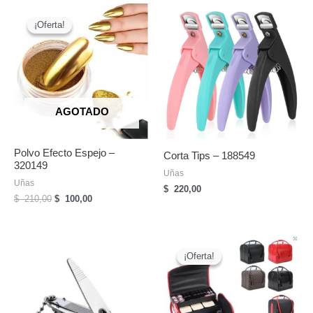
¡Oferta!
¡Oferta!
AGOTADO
Polvo Efecto Espejo –
Corta Tips – 188549
320149
Uñas
Uñas
$
220,00
El
El
$
210,00
$
100,00
precio
precio
original
actual
era:
es:
$
$
¡Oferta!
¡Oferta!
210,00.
100,00.