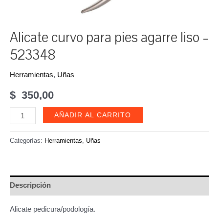
Alicate curvo para pies agarre liso –
523348
Herramientas
,
Uñas
$
350,00
Alicate
AÑADIR AL CARRITO
curvo
para
Categorías:
Herramientas
,
Uñas
pies
agarre
liso
Descripción
-
523348
Alicate pedicura/podología.
cantidad