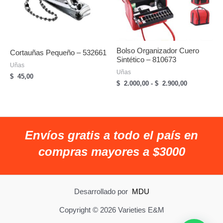
Bolso Organizador Cuero
Cortauñas Pequeño – 532661
Sintético – 810673
Uñas
Uñas
$
45,00
Rango
$
2.000,00
-
$
2.900,00
de
precios:
desde
$
2.000,00
Envíos gratis a todo el país en
hasta
$
compras mayores a $3000
2.900,00
Desarrollado por
MDU
Copyright © 2026 Varieties E&M