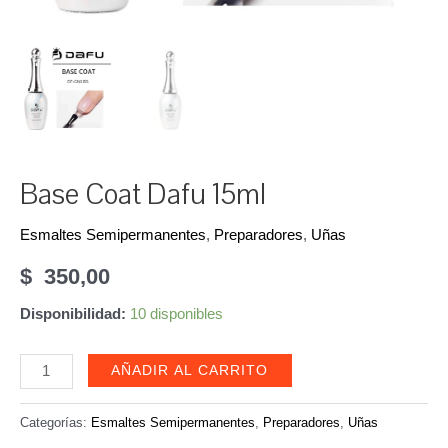
Base Coat Dafu 15ml
Esmaltes Semipermanentes
,
Preparadores
,
Uñas
$
350,00
Disponibilidad:
10 disponibles
Base
AÑADIR AL CARRITO
Coat
Dafu
Categorías:
Esmaltes Semipermanentes
,
Preparadores
,
Uñas
15ml