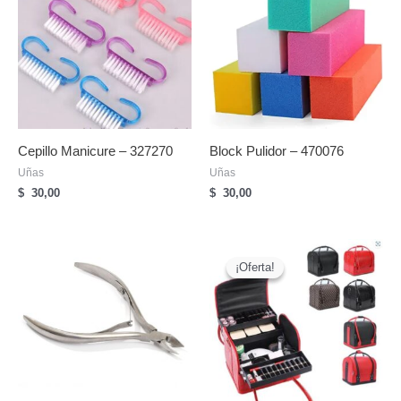
Cepillo Manicure – 327270
Block Pulidor – 470076
Uñas
Uñas
$
30,00
$
30,00
¡Oferta!
¡Oferta!