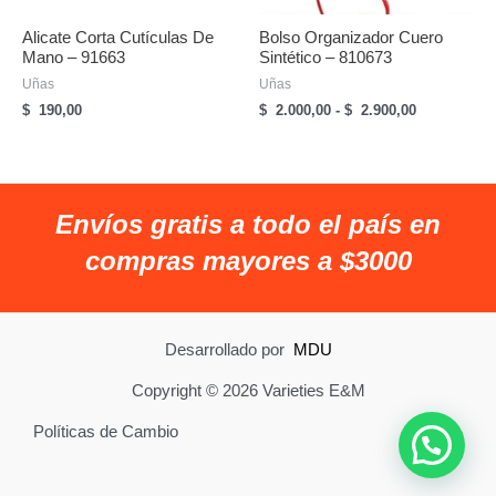
Alicate Corta Cutículas De
Bolso Organizador Cuero
Mano – 91663
Sintético – 810673
Uñas
Uñas
Rango
$
190,00
$
2.000,00
-
$
2.900,00
de
precios:
desde
$
2.000,00
Envíos gratis a todo el país en
hasta
$
compras mayores a $3000
2.900,00
Desarrollado por
MDU
Copyright © 2026 Varieties E&M
Políticas de Cambio