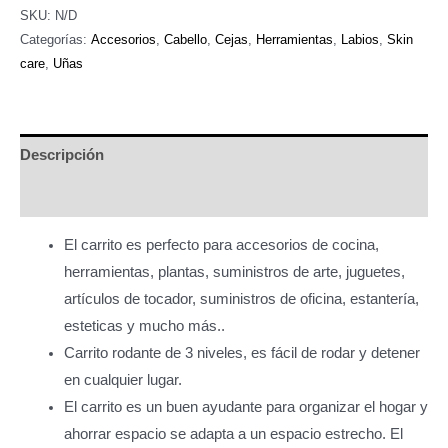
organizador
SKU:
N/D
multifuncional
Categorías:
Accesorios
,
Cabello
,
Cejas
,
Herramientas
,
Labios
,
Skin
care
,
Uñas
3
niveles
cantidad
Descripción
Información adicional
El carrito es perfecto para accesorios de cocina,
herramientas, plantas, suministros de arte, juguetes,
artículos de tocador, suministros de oficina, estantería,
esteticas y mucho más..
Carrito rodante de 3 niveles, es fácil de rodar y detener
en cualquier lugar.
El carrito es un buen ayudante para organizar el hogar y
ahorrar espacio se adapta a un espacio estrecho. El