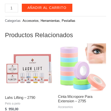
Cinta
AÑADIR AL CARRITO
papel
hipoalergenica
Categorías:
Accesorios
,
Herramientas
,
Pestañas
para
extension
Productos Relacionados
de
pestaña
con
dispensador
cantidad
Cinta Micropore Para
Lahs Lifting – 2790
Extension – 2795
Pelo a pelo
Accesorios
$
950,00