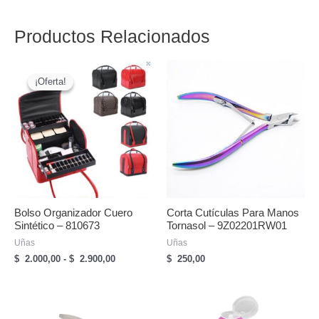
Productos Relacionados
¡Oferta!
¡Oferta!
Bolso Organizador Cuero
Corta Cutículas Para Manos
Sintético – 810673
Tornasol – 9Z02201RW01
Uñas
Uñas
Rango
$
2.000,00
-
$
2.900,00
$
250,00
de
precios:
desde
$
2.000,00