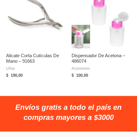
hasta
$
2.900,00
Alicate Corta Cutículas De
Dispensador De Acetona –
Mano – 91663
486074
Uñas
Accesorios
$
190,00
$
100,00
Envíos gratis a todo el país en
compras mayores a $3000