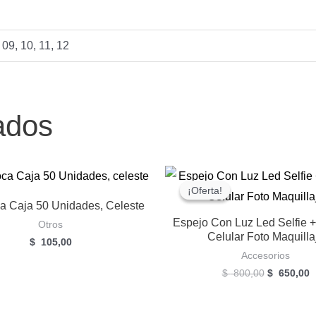
 09, 10, 11, 12
ados
¡Oferta!
¡Oferta!
a Caja 50 Unidades, Celeste
Espejo Con Luz Led Selfie +
Otros
Celular Foto Maquilla
$
105,00
Accesorios
El
E
$
800,00
$
650,00
precio
p
original
a
era:
e