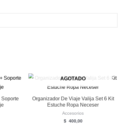
AGOTADO
 Soporte
Organizador De Viaje Valija Set 6 Kit
je
Estuche Ropa Neceser
Accesorios
l
$
400,00
recio
ctual
s: