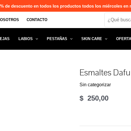
% de descuento en todos los productos todos los miércoles en n
Search
NOSOTROS
CONTACTO
EJAS
LABIOS
PESTAÑAS
SKIN CARE
OFERT
Esmaltes Dafu 
Sin categorizar
$
250,00