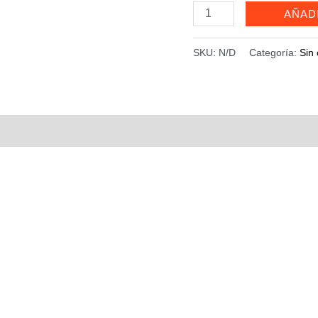
Esmaltes
AÑAD
Dafu
coleccion
SKU:
N/D
Categoría:
Sin 
Glitter
cantidad