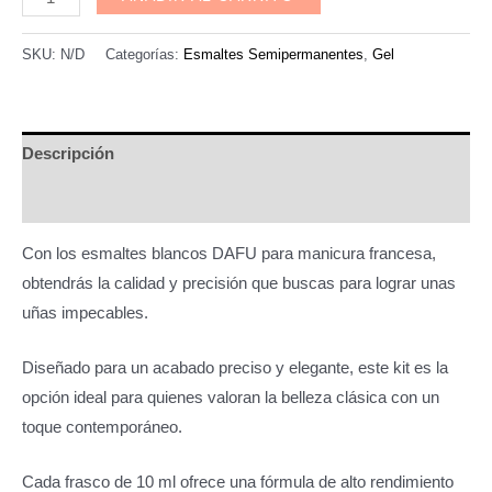
Semipermanente
Dafu-
SKU:
N/D
Categorías:
Esmaltes Semipermanentes
,
Gel
coleccion
Via
Lactea
Descripción
cantidad
Información adicional
Con los esmaltes blancos DAFU para manicura francesa,
obtendrás la calidad y precisión que buscas para lograr unas
uñas impecables.
Diseñado para un acabado preciso y elegante, este kit es la
opción ideal para quienes valoran la belleza clásica con un
toque contemporáneo.
Cada frasco de 10 ml ofrece una fórmula de alto rendimiento