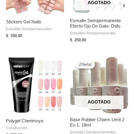
AGOTADO
Esmalte Semipermanente
Stickers Gel Nails
Efecto Ojo De Gato- Dafu
Esmaltes Semipermanentes
Esmaltes Semipermanentes
$
350,00
$
250,00
¡Oferta!
¡Oferta!
AGOTADO
Base Rubber Charm Limit 2
Polygel Cherimoya
En 1. 18ml
Construcción
Esmaltes Semipermanentes