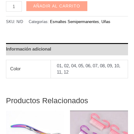
Esmaltes
AÑADIR AL CARRITO
Semipermanentes
Charm
SKU:
N/D
Categorías:
Esmaltes Semipermanentes
,
Uñas
Limit
efecto
Aurora
Información adicional
de
hadas
01, 02, 04, 05, 06, 07, 08, 09, 10,
Color
cantidad
11, 12
Productos Relacionados