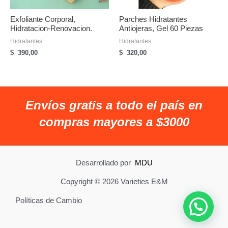
Exfoliante Corporal,
Parches Hidratantes
Hidratacion-Renovacion.
Antiojeras, Gel 60 Piezas
Hidratantes
Hidratantes
$
390,00
$
320,00
Envíos gratis a todo el país en
compras mayores a $3000
Desarrollado por
MDU
Copyright © 2026 Varieties E&M
Políticas de Cambio