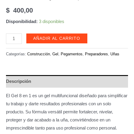
$
400,00
Disponibilidad:
3 disponibles
Gel
AÑADIR AL CARRITO
8
en
Categorías:
Construcción
,
Gel
,
Pegamentos
,
Preparadores
,
Uñas
1
profesional
DKL
Descripción
cantidad
El Gel 8 en 1 es un gel multifuncional diseñado para simplificar
tu trabajo y darte resultados profesionales con un solo
producto. Su fórmula versátil permite fortalecer, nivelar,
proteger y dar acabado a la uña, convirtiéndose en un
imprescindible tanto para uso profesional como personal.