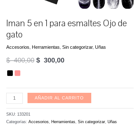
Iman 5 en 1 para esmaltes Ojo de
gato
Accesorios
,
Herramientas
,
Sin categorizar
,
Uñas
El
El
$
400,00
$
300,00
precio
precio
original
actual
era:
es:
Iman
AÑADIR AL CARRITO
5
$
$
en
SKU:
133201
400,00.
300,00.
1
Categorías:
Accesorios
,
Herramientas
,
Sin categorizar
,
Uñas
para
esmaltes