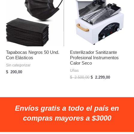
Tapabocas Negros 50 Und.
Esterilizador Sanitizante
Con Elásticos
Profesional Instrumentos
Calor Seco
Sin categorizar
Uñas
$
200,00
El
El
$
2.500,00
$
2.299,00
precio
precio
original
actual
era:
es:
$
$
2.500,00.
2.299,00.
Envíos gratis a todo el país en
compras mayores a $3000