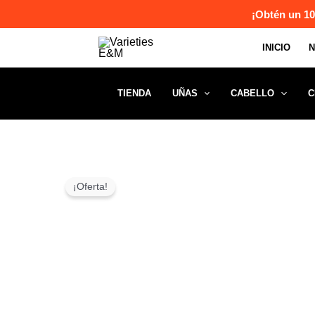
Ir
¡Obtén un 10
al
INICIO
contenido
TIENDA
UÑAS
CABELLO
C
¡Oferta!