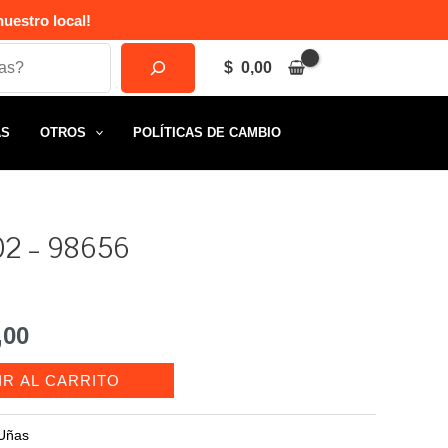
uestro local!
$
0,00
AS
OTROS
POLÍTICAS DE CAMBIO
-02 – 98656
El
,00
o
precio
IR AL CARRITO
al
actual
Uñas