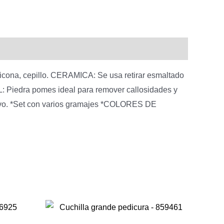
es:
$
0.
500,00.
icona, cepillo. CERAMICA: Se usa retirar esmaltado
L: Piedra pomes ideal para remover callosidades y
polvo. *Set con varios gramajes *COLORES DE