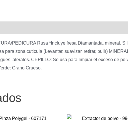
era:
02
-
$
98656
800,0
cantidad
NICURA/PEDICURA Rusa *Incluye fresa Diamantada, mineral, Sil
ara zona cuticula (Levantar, suavizar, retirar, pulir) MINERA
liegues laterales. CEPILLO: Se usa para limpiar el exceso de 
rde: Grano Grueso.
ados