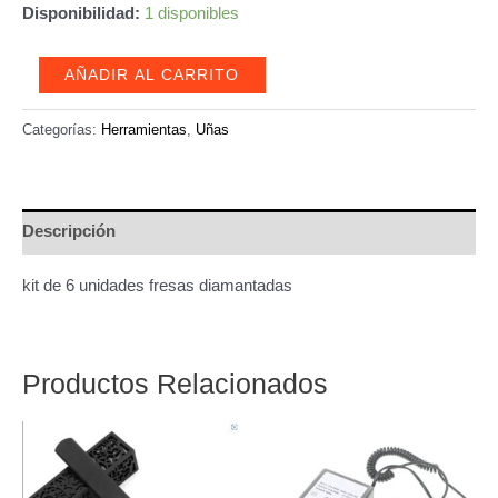
Disponibilidad:
1 disponibles
Kit
AÑADIR AL CARRITO
Fresas
Diamantadas,
Categorías:
Herramientas
,
Uñas
Manicura
Rusa
6
Descripción
und
cantidad
kit de 6 unidades fresas diamantadas
Productos Relacionados