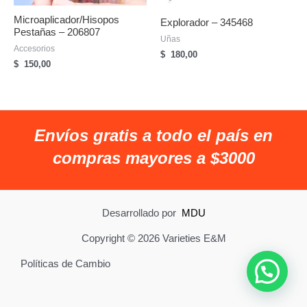
Microaplicador/hisopos
Explorador – 345468
Pestañas – 206807
Uñas
Accesorios
$
180,00
$
150,00
Envíos gratis a todo el país en
compras mayores a $3000
Desarrollado por
MDU
Copyright © 2026 Varieties E&M
Políticas de Cambio