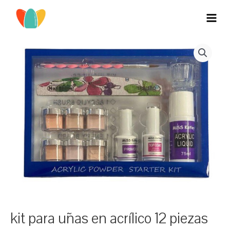
Ir
al
MAI
contenido
MEN
kit para uñas en acrílico 12 piezas