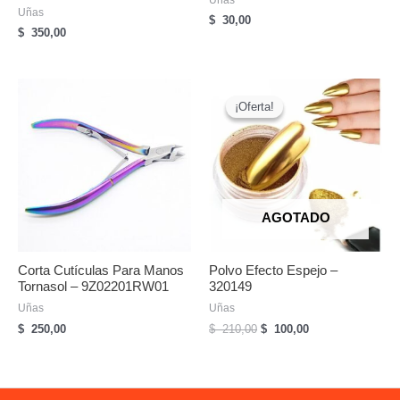
Uñas
Uñas
$
30,00
$
350,00
¡Oferta!
¡Oferta!
AGOTADO
Corta Cutículas Para Manos
Polvo Efecto Espejo –
Tornasol – 9Z02201RW01
320149
Uñas
Uñas
El
El
$
250,00
$
210,00
$
100,00
precio
precio
original
actual
era:
es:
$
$