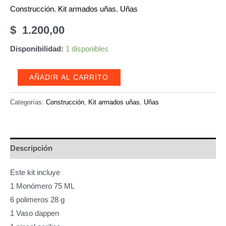
Construcción
,
Kit armados uñas
,
Uñas
$
1.200,00
Disponibilidad:
1 disponibles
kit
AÑADIR AL CARRITO
para
uñas
Categorías:
Construcción
,
Kit armados uñas
,
Uñas
en
acrílico
12
Descripción
piezas
cantidad
Este kit incluye
1 Monómero 75 ML
6 polimeros 28 g
1 Vaso dappen