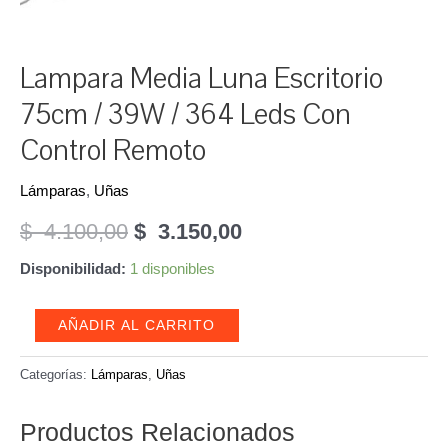
Lampara Media Luna Escritorio
75cm / 39W / 364 Leds Con
Control Remoto
Lámparas
,
Uñas
El
El
$
4.100,00
$
3.150,00
precio
precio
Disponibilidad:
1 disponibles
original
actual
Lampara
AÑADIR AL CARRITO
era:
es:
Media
Luna
Categorías:
Lámparas
,
Uñas
$
$
Escritorio
4.100,00.
3.150,00.
Productos Relacionados
75cm