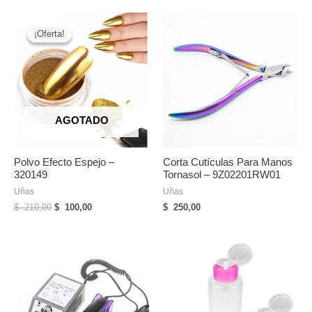
/
39W
¡Oferta!
¡Oferta!
/
364
Leds
Con
Control
AGOTADO
Remoto
cantidad
Polvo Efecto Espejo –
Corta Cutículas Para Manos
320149
Tornasol – 9Z02201RW01
Uñas
Uñas
El
El
$
210,00
$
100,00
$
250,00
precio
precio
original
actual
era:
es:
$
$
210,00.
100,00.