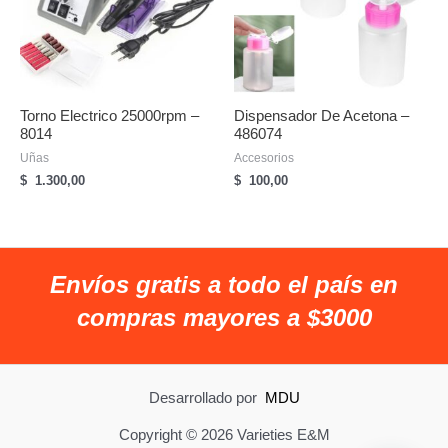
Torno Electrico 25000rpm –
Dispensador De Acetona –
8014
486074
Uñas
Accesorios
$
1.300,00
$
100,00
Envíos gratis a todo el país en
compras mayores a $3000
Desarrollado por
MDU
Copyright © 2026 Varieties E&M