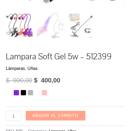
Lampara Soft Gel 5w – 512399
Lámparas
,
Uñas
El
El
$
900,00
$
400,00
precio
precio
original
actual
era:
es:
Lampara
AÑADIR AL CARRITO
Soft
$
$
Gel