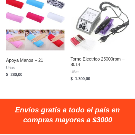
Torno Electrico 25000rpm –
Apoya Manos – 21
8014
Uñas
Uñas
$
280,00
$
1.300,00
Envíos gratis a todo el país en
compras mayores a $3000