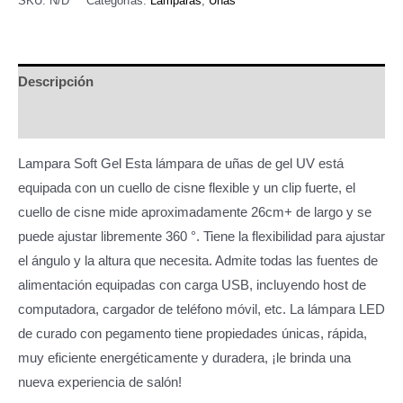
SKU:
N/D
Categorías:
Lámparas
,
Uñas
900,00.
400,00.
5w
-
512399
Descripción
cantidad
Información adicional
Lampara Soft Gel Esta lámpara de uñas de gel UV está
equipada con un cuello de cisne flexible y un clip fuerte, el
cuello de cisne mide aproximadamente 26cm+ de largo y se
puede ajustar libremente 360 °. Tiene la flexibilidad para ajustar
el ángulo y la altura que necesita. Admite todas las fuentes de
alimentación equipadas con carga USB, incluyendo host de
computadora, cargador de teléfono móvil, etc. La lámpara LED
de curado con pegamento tiene propiedades únicas, rápida,
muy eficiente energéticamente y duradera, ¡le brinda una
nueva experiencia de salón!