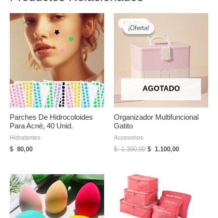
¡Oferta!
¡Oferta!
AGOTADO
Parches De Hidrocoloides
Organizador Multifuncional
Para Acné, 40 Unid.
Gatito
Hidratantes
Accesorios
El
El
$
80,00
$
1.300,00
$
1.100,00
precio
precio
original
actual
era:
es:
$
$
1.300,00.
1.100,00.