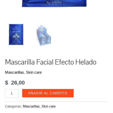
Mascarilla Facial Efecto Helado
Mascarillas
,
Skin care
$
26,00
Mascarilla
AÑADIR AL CARRITO
Facial
Efecto
Categorías:
Mascarillas
,
Skin care
Helado