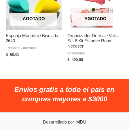
AGOTADO
AGOTADO
Esponja Maquillaje Biselada –
Organizador De Viaje Valija
2640
Set 6 Kit Estuche Ropa
Neceser
Esponjas / brochas
Accesorios
$
60,00
$
400,00
Envíos gratis a todo el país en
compras mayores a $3000
Desarrollado por
MDU