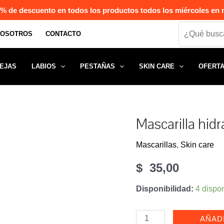
% de descuento en todos los productos todos los miércoles en n
Search
NOSOTROS
CONTACTO
EJAS
LABIOS
PESTAÑAS
SKIN CARE
OFERT
Mascarilla hid
Mascarillas
,
Skin care
$
35,00
Disponibilidad:
4 dispo
Mascarilla
AÑAD