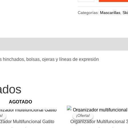
hidratante
ojos
Categorías:
Mascarillas
,
Sk
-
344433
cantidad
s hinchados, bolsas, ojeras y líneas de expresión
ados
AGOTADO
a!
a!
¡Oferta!
¡Oferta!
zador Multifuncional Gatito
Organizador Multifuncional 