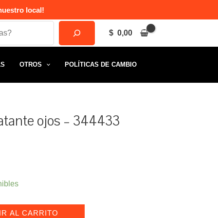
uestro local!
$
0,00
AS
OTROS
POLÍTICAS DE CAMBIO
ratante ojos – 344433
nibles
IR AL CARRITO