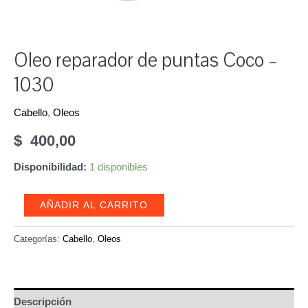
Oleo reparador de puntas Coco –
1030
Cabello
,
Oleos
$
400,00
Disponibilidad:
1 disponibles
Oleo
AÑADIR AL CARRITO
reparador
de
Categorías:
Cabello
,
Oleos
puntas
Coco
-
Descripción