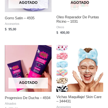
AGOTADO
AGOTADO
Oleo Reparador De Puntas
Gorro Satin – 4935
Ricino – 1031
Accesorios
Oleos
$
95,00
$
400,00
AGOTADO
Vichas Maquillaje/ Skin Care
Progresivo De Ducha – 4934
– 344431
Alisados
Accesorios