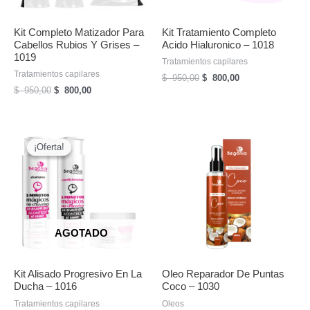
Kit Completo Matizador Para
Kit Tratamiento Completo
Cabellos Rubios Y Grises –
Acido Hialuronico – 1018
1019
Tratamientos capilares
Tratamientos capilares
El
El
$
950,00
$
800,00
precio
precio
El
El
$
950,00
$
800,00
original
actual
precio
precio
era:
es:
original
actual
$
$
era:
es:
950,00.
800,00.
$
$
¡Oferta!
¡Oferta!
950,00.
800,00.
AGOTADO
Kit Alisado Progresivo En La
Oleo Reparador De Puntas
Ducha – 1016
Coco – 1030
Tratamientos capilares
Oleos