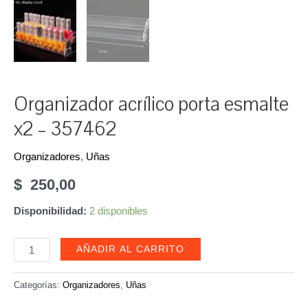
Organizador acrílico porta esmalte
x2 – 357462
Organizadores
,
Uñas
$
250,00
Disponibilidad:
2 disponibles
Organizador
AÑADIR AL CARRITO
acrílico
porta
Categorías:
Organizadores
,
Uñas
esmalte