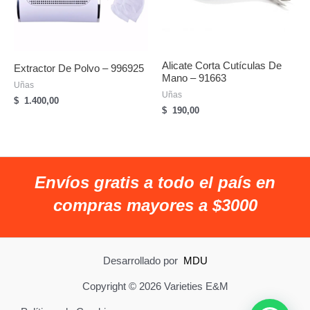
Alicate Corta Cutículas De
Extractor De Polvo – 996925
Mano – 91663
Uñas
Uñas
$
1.400,00
$
190,00
Envíos gratis a todo el país en
compras mayores a $3000
Desarrollado por
MDU
Copyright © 2026 Varieties E&M