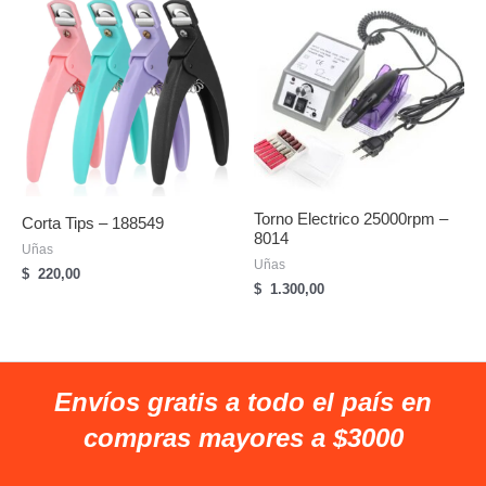
Torno Electrico 25000rpm –
Corta Tips – 188549
8014
Uñas
Uñas
$
220,00
$
1.300,00
Envíos gratis a todo el país en
compras mayores a $3000