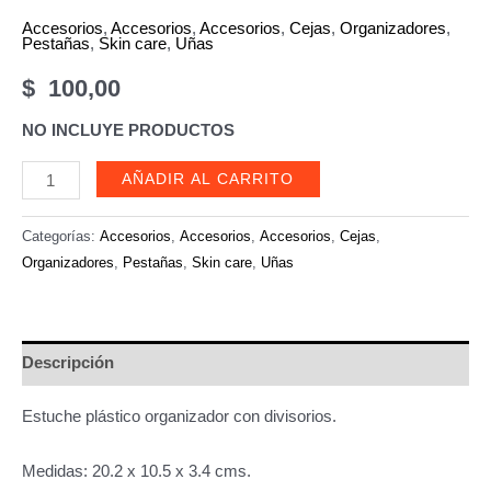
Accesorios
,
Accesorios
,
Accesorios
,
Cejas
,
Organizadores
,
Pestañas
,
Skin care
,
Uñas
$
100,00
NO INCLUYE PRODUCTOS
Organizador
AÑADIR AL CARRITO
con
Divisorios,
Categorías:
Accesorios
,
Accesorios
,
Accesorios
,
Cejas
,
Uñas-
Organizadores
,
Pestañas
,
Skin care
,
Uñas
Pestañas.
cantidad
Descripción
Estuche plástico organizador con divisorios.
Medidas: 20.2 x 10.5 x 3.4 cms.