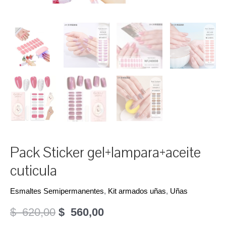
Pack Sticker gel+lampara+aceite
cuticula
Esmaltes Semipermanentes
,
Kit armados uñas
,
Uñas
El
El
$
620,00
$
560,00