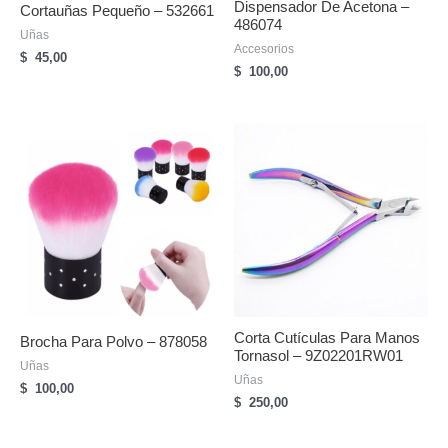
Dispensador De Acetona –
Cortauñas Pequeño – 532661
486074
Uñas
Accesorios
$
45,00
$
100,00
Corta Cutículas Para Manos
Brocha Para Polvo – 878058
Tornasol – 9Z02201RW01
Uñas
Uñas
$
100,00
$
250,00