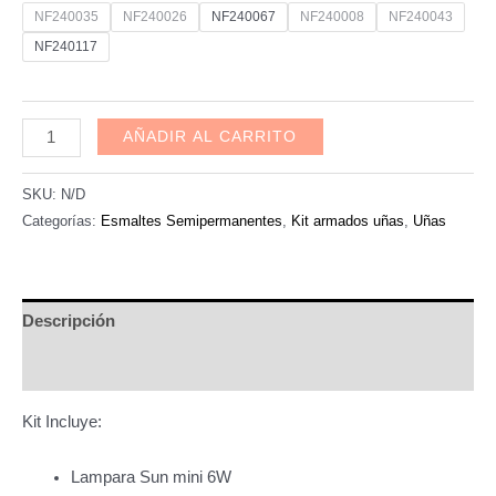
precio
precio
NF240035
NF240026
NF240067
NF240008
NF240043
NF240117
original
actual
era:
es:
Pack
AÑADIR AL CARRITO
$
$
Sticker
620,00.
560,00.
gel+lampara+aceite
SKU:
N/D
cuticula
Categorías:
Esmaltes Semipermanentes
,
Kit armados uñas
,
Uñas
cantidad
Descripción
Información adicional
Kit Incluye:
Lampara Sun mini 6W