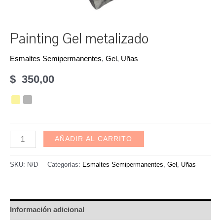
Painting Gel metalizado
Esmaltes Semipermanentes
,
Gel
,
Uñas
$
350,00
Painting
AÑADIR AL CARRITO
Gel
metalizado
SKU:
N/D
Categorías:
Esmaltes Semipermanentes
,
Gel
,
Uñas
cantidad
Información adicional