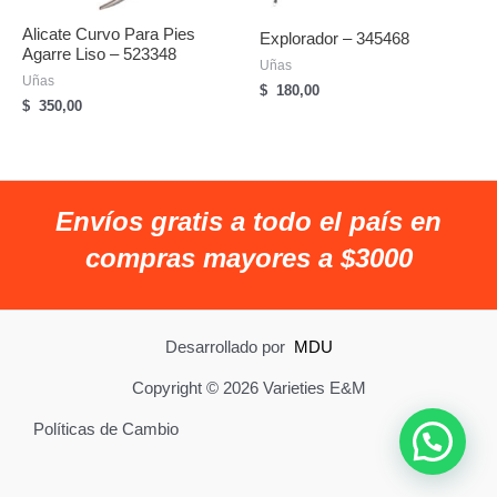
Alicate Curvo Para Pies
Explorador – 345468
Agarre Liso – 523348
Uñas
Uñas
$
180,00
$
350,00
Envíos gratis a todo el país en
compras mayores a $3000
Desarrollado por
MDU
Copyright © 2026 Varieties E&M
Políticas de Cambio