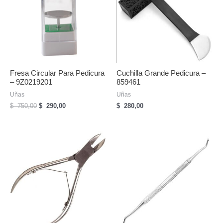
Fresa Circular Para Pedicura
Cuchilla Grande Pedicura –
– 9Z0219201
859461
Uñas
Uñas
El
El
$
750,00
$
290,00
$
280,00
precio
precio
original
actual
era:
es:
$
$
750,00.
290,00.