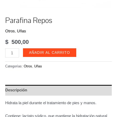
Parafina Repos
Otros
,
Uñas
$
500,00
Parafina
AÑADIR AL CARRITO
Repos
cantidad
Categorías:
Otros
,
Uñas
Descripción
Hidrata la piel durante el tratamiento de pies y manos.
Contiene: lactato sódico, que mantiene la hidratación natural