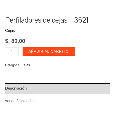
Perfiladores de cejas – 3621
Cejas
$
80,00
Perfiladores
AÑADIR AL CARRITO
de
cejas
Categoría:
Cejas
-
3621
cantidad
Descripción
set de 3 unidades