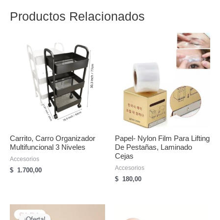
Productos Relacionados
Carrito, Carro Organizador
Papel- Nylon Film Para Lifting
Multifuncional 3 Niveles
De Pestañas, Laminado
Cejas
Accesorios
Accesorios
$
1.700,00
$
180,00
¡Oferta!
¡Oferta!