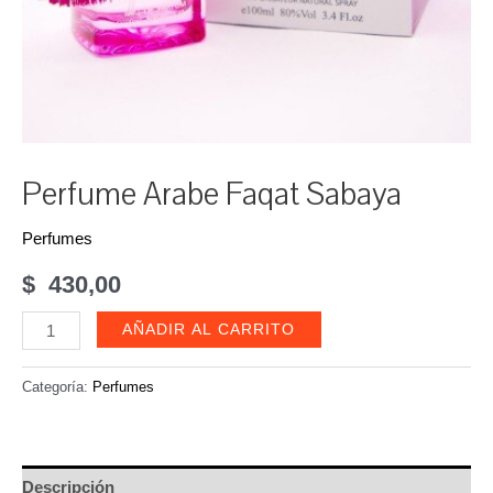
Perfume Arabe Faqat Sabaya
Perfumes
$
430,00
Perfume
AÑADIR AL CARRITO
Arabe
Faqat
Categoría:
Perfumes
Sabaya
cantidad
Descripción