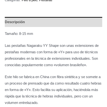
Categorías:
Pelo a pelo
,
Pestañas
era:
es:
Mix
8-
$
$
15mm
Descripción
740,00.
450,00.
negra
nagaraku
Tamaño: 8-15 mm
-
4358
Las pestañas Nagaraku YY Shape son unas extensiones de
cantidad
pestañas modernas con forma de «Y» para uso de técnicos
profesionales en la técnica de extensiones individuales. Son
conocidas popularmente como «volumen brasileño».
Este hilo se fabrica en China con fibra sintética y se somete a
un proceso de prensado que da como resultado cuatro hebras
en forma de «Y». Esto facilita su aplicación, haciéndola más
rápida que la técnica de hebras individuales, pero con un
volumen entrelazado.