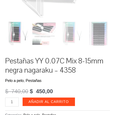
Pestañas YY 0.07C Mix 8-15mm
negra nagaraku – 4358
Pelo a pelo
,
Pestañas
El
El
$
740,00
$
450,00
precio
precio
Pestañas
AÑADIR AL CARRITO
YY
original
actual
0.07C