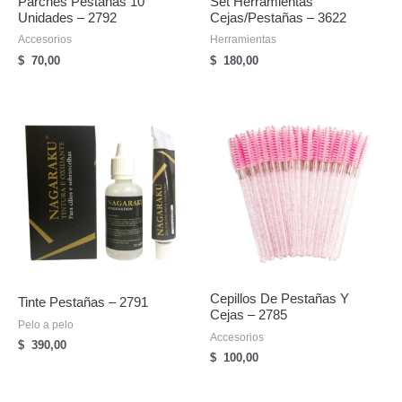
Parches Pestañas 10
Set Herramientas
Unidades – 2792
Cejas/pestañas – 3622
Accesorios
Herramientas
$
70,00
$
180,00
Cepillos De Pestañas Y
Tinte Pestañas – 2791
Cejas – 2785
Pelo a pelo
Accesorios
$
390,00
$
100,00