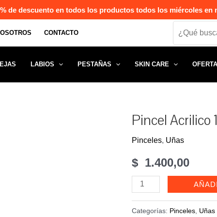
% de descuento en todos los productos todos los miércoles en n
Search
NOSOTROS
CONTACTO
EJAS
LABIOS
PESTAÑAS
SKIN CARE
OFERT
Pincel Acrilic
Pinceles
,
Uñas
$
1.400,00
Pincel
AÑAD
Acrilico
100%
Categorías:
Pinceles
,
Uñas