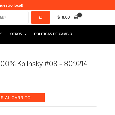
uestro local!
$
0,00
AS
OTROS
POLÍTICAS DE CAMBIO
o 100% Kolinsky #08 – 809214
IR AL CARRITO