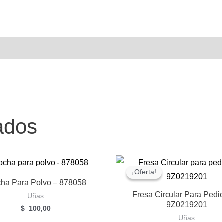
607171
cantidad
ados
¡Oferta!
¡Oferta!
cha Para Polvo – 878058
Fresa Circular Para Pedi
Uñas
9Z0219201
$
100,00
Uñas