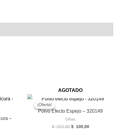
AGOTADO
¡Oferta!
¡Oferta!
Polvo Efecto Espejo – 320149
cura –
Uñas
El
El
$
210,00
$
100,00
precio
precio