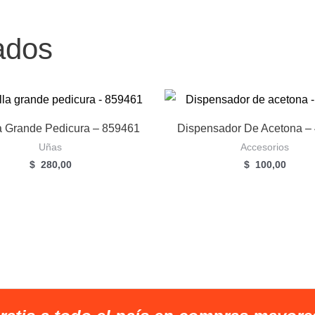
30g.
Silk
ados
White
cantidad
a Grande Pedicura – 859461
Dispensador De Acetona –
Uñas
Accesorios
$
280,00
$
100,00