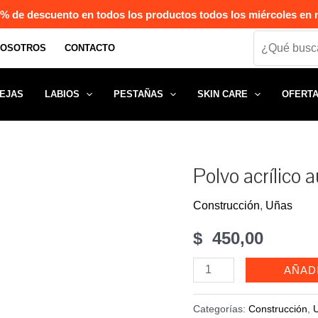
% de descuento en todos los productos todos los miércoles en n
Search
NOSOTROS
CONTACTO
EJAS
LABIOS
PESTAÑAS
SKIN CARE
OFERT
Polvo acrílico 
Construcción
,
Uñas
$
450,00
Polvo
AÑAD
acrílico
autonivelante
Categorías:
Construcción
,