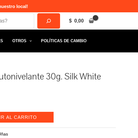
uestro local!
$
0,00
AS
OTROS
POLÍTICAS DE CAMBIO
autonivelante 30g. Silk White
IR AL CARRITO
Uñas