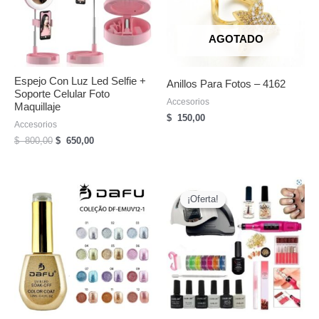
AGOTADO
Espejo Con Luz Led Selfie +
Anillos Para Fotos – 4162
Soporte Celular Foto
Accesorios
Maquillaje
$
150,00
Accesorios
El
El
$
800,00
$
650,00
precio
precio
original
actual
era:
es:
$
$
¡Oferta!
¡Oferta!
800,00.
650,00.