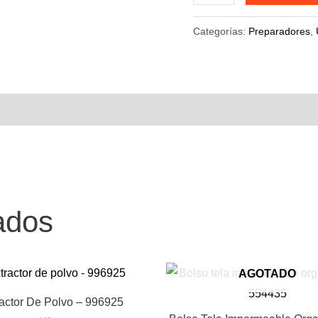
Gel
Cherimoya
Categorías:
Preparadores
,
-
3759
cantidad
ados
AGOTADO
actor De Polvo – 996925