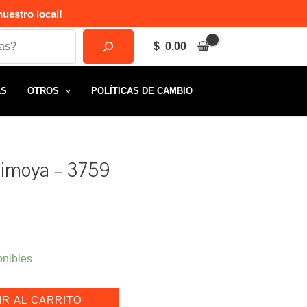
uestro local!
$
0,00
AS
OTROS
POLÍTICAS DE CAMBIO
rimoya – 3759
onibles
IR AL CARRITO