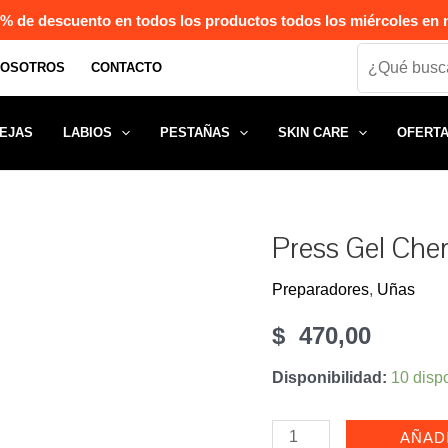
% de descuento en todos los productos todos los miércoles en n
Search
NOSOTROS
CONTACTO
EJAS
LABIOS
PESTAÑAS
SKIN CARE
OFERT
Press Gel Che
Preparadores
,
Uñas
$
470,00
Disponibilidad:
10 disp
Press
AÑAD