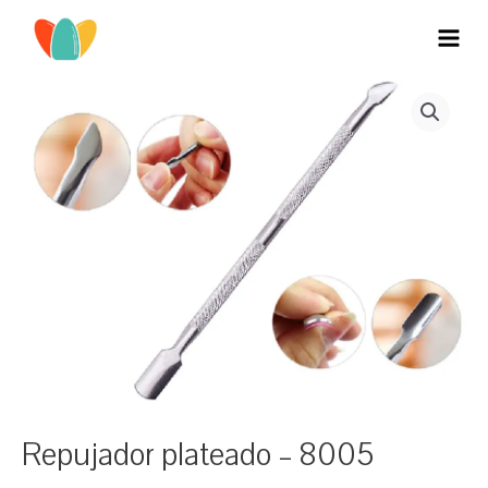
Ir
al
MAI
contenido
MEN
Repujador plateado – 8005