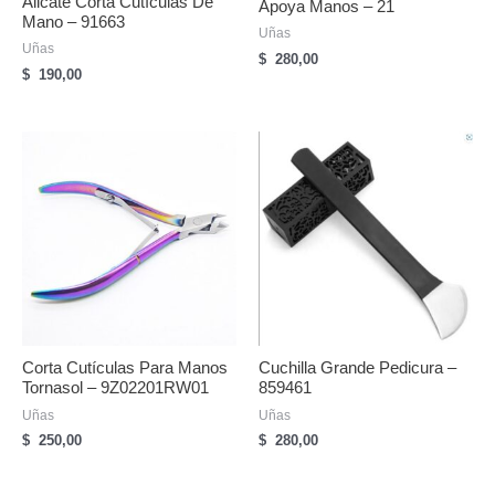
Alicate Corta Cutículas De
Apoya Manos – 21
Mano – 91663
Uñas
Uñas
$
280,00
$
190,00
Corta Cutículas Para Manos
Cuchilla Grande Pedicura –
Tornasol – 9Z02201RW01
859461
Uñas
Uñas
$
250,00
$
280,00