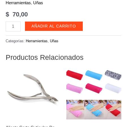
Herramientas
,
Uñas
$
70,00
Repujador
AÑADIR AL CARRITO
plateado
-
Categorías:
Herramientas
,
Uñas
8005
cantidad
Productos Relacionados