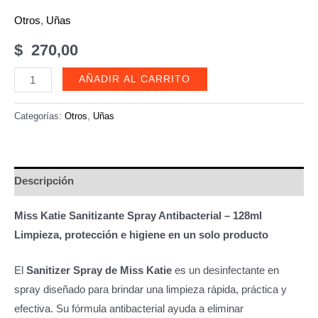
Otros
,
Uñas
$
270,00
Sanitizante
AÑADIR AL CARRITO
Spray
Antibacterial
Categorías:
Otros
,
Uñas
128ml
cantidad
Descripción
Miss Katie Sanitizante Spray Antibacterial – 128ml
Limpieza, protección e higiene en un solo producto
El
Sanitizer Spray de Miss Katie
es un desinfectante en
spray diseñado para brindar una limpieza rápida, práctica y
efectiva. Su fórmula antibacterial ayuda a eliminar