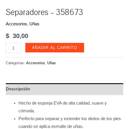
Separadores – 358673
Accesorios
,
Uñas
$
30,00
Separadores
AÑADIR AL CARRITO
-
358673
Categorías:
Accesorios
,
Uñas
cantidad
Descripción
Hecho de esponja EVA de alta calidad, suave y
cómoda.
Perfecto para separar y extender los dedos de los pies
cuando se aplica esmalte de uñas.