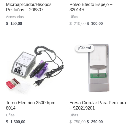
Microaplicador/hisopos
Polvo Efecto Espejo –
Pestañas – 206807
320149
Accesorios
Uñas
El
El
$
150,00
$
210,00
$
100,00
precio
precio
original
actual
era:
es:
$
$
¡Oferta!
¡Oferta!
210,00.
100,00.
Torno Electrico 25000rpm –
Fresa Circular Para Pedicura
8014
– 9Z0219201
Uñas
Uñas
El
El
$
1.300,00
$
750,00
$
290,00
precio
precio
original
actual