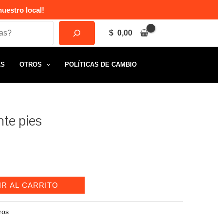
uestro local!
$
0,00
AS
OTROS
POLÍTICAS DE CAMBIO
te pies
IR AL CARRITO
ros