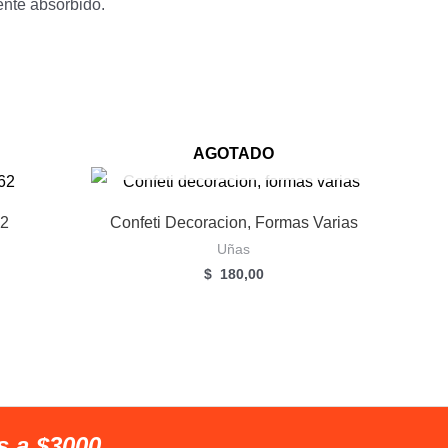
nte absorbido.
AGOTADO
62
Confeti Decoracion, Formas Varias
Uñas
$
180,00
s a $3000