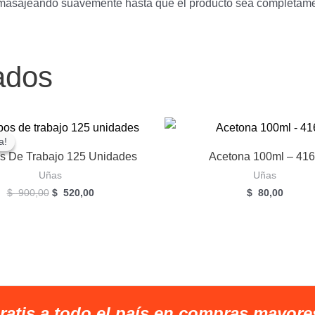
, masajeando suavemente hasta que el producto sea completame
ados
a!
a!
 De Trabajo 125 Unidades
Acetona 100ml – 41
Uñas
Uñas
El
El
$
900,00
$
520,00
$
80,00
precio
precio
original
actual
era:
es:
$
$
900,00.
520,00.
ratis a todo el país en compras mayore