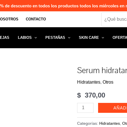
% de descuento en todos los productos todos los miércoles en n
Search
NOSOTROS
CONTACTO
EJAS
LABIOS
PESTAÑAS
SKIN CARE
OFERT
Serum hidratan
Hidratantes
,
Otros
$
370,00
Serum
AÑAD
hidratante
pies
Categorías:
Hidratantes
,
Ot