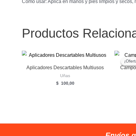
Cómo usar: Aplica en manos y pies limpios y secos
Productos Relacion
¡Ofert
¡Ofert
Aplicadores Descartables Multiusos
Campos
Uñas
$
100,00
Envíos g