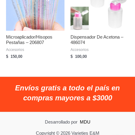
Microaplicador/hisopos
Dispensador De Acetona –
Pestañas – 206807
486074
Accesorios
Accesorios
$
150,00
$
100,00
Envíos gratis a todo el país en
compras mayores a $3000
Desarrollado por
MDU
Copyright © 2026 Varieties E&M