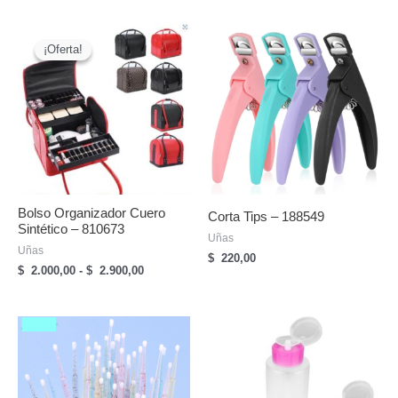
¡Oferta!
¡Oferta!
Bolso Organizador Cuero
Corta Tips – 188549
Sintético – 810673
Uñas
Uñas
$
220,00
Rango
$
2.000,00
-
$
2.900,00
de
precios:
desde
$
2.000,00
hasta
$
2.900,00